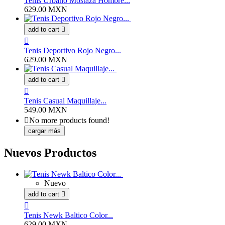
Tenis Urbano Mostaza Hombre...
629.00 MXN
add to cart


Tenis Deportivo Rojo Negro...
629.00 MXN
add to cart


Tenis Casual Maquillaje...
549.00 MXN

No more products found!
cargar más
Nuevos Productos
Nuevo
add to cart


Tenis Newk Baltico Color...
629.00 MXN