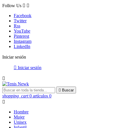
Follow Us


Facebook
Twitter
Rss
YouTube
Pinterest
Instagram
LinkedIn
Iniciar sesión

Iniciar sesión


Buscar
shopping_cart
0 artículos
0

Hombre
Mujer
Unisex
Infantil